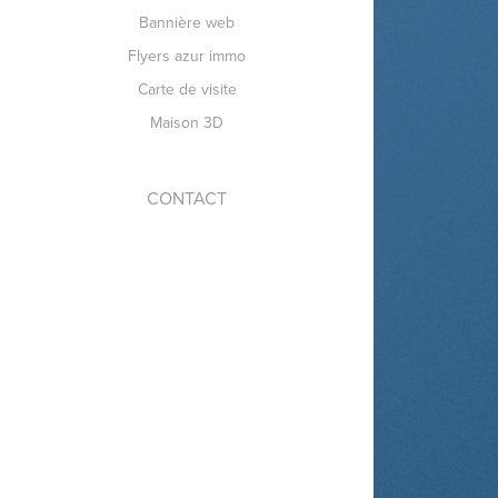
Bannière web
Flyers azur immo
Carte de visite
Maison 3D
CONTACT